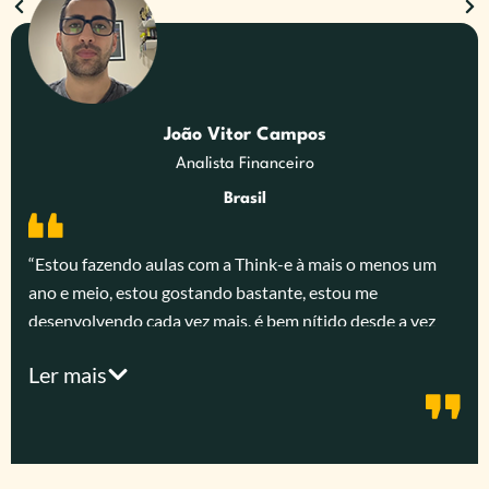
João Vitor Campos
Analista Financeiro
Brasil
“Estou fazendo aulas com a Think-e à mais o menos um
ano e meio, estou gostando bastante, estou me
desenvolvendo cada vez mais, é bem nítido desde a vez
que eu entrei, desde a primeira aula, o quanto eu me
Ler mais
desenvolvi tanto em linha de raciocínio tanto na forma de
pensar em inglês, me ajuda bastante a estrutura da aula,
eu acho que é bem importante englobar as três partes do
inglês que seria a escrita a fala e a escuta, então a aula de