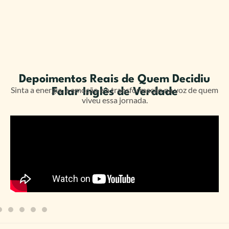
50 minutos engloba todos esses pontos de uma maneira
bem didática e fácil de aprender, então estou bem
satisfeito e orgulhoso de todo o processo e parabéns a
toda a equipe da Think-e que está fazendo um ótimo
trabalho”
Depoimentos Reais de Quem Decidiu
Sinta a energia, a emoção e a transformação na voz de quem
Falar Inglês de Verdade
viveu essa jornada.